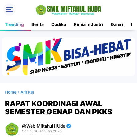
Trending
Berita
Dudika
Kimia Industri
Galeri
PK
Home
›
Aritikel
RAPAT KOORDINASI AWAL
SEMESTER GENAP DAN PKKS
Web Miftahul HUda
Senin, 06 Januari 2025