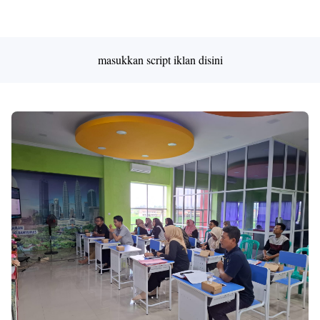
Premium
By
Raushan
Design
masukkan script iklan disini
With
Shroff
Templates