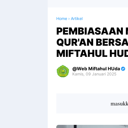
Home
›
Artikel
PEMBIASAAN
QUR'AN BERS
MIFTAHUL HU
Web Miftahul HUda
Kamis, 09 Januari 2025
Premium
By
Raushan
Design
masukka
With
Shroff
Templates