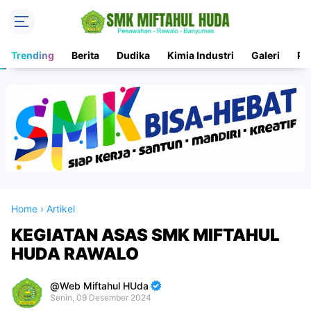
Trending
Berita
Dudika
Kimia Industri
Galeri
PK
Home
›
Artikel
KEGIATAN ASAS SMK MIFTAHUL
HUDA RAWALO
Web Miftahul HUda
Senin, 09 Desember 2024