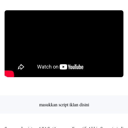
Premium
By
Raushan
Design
With
Shroff
Templates
masukkan script iklan disini