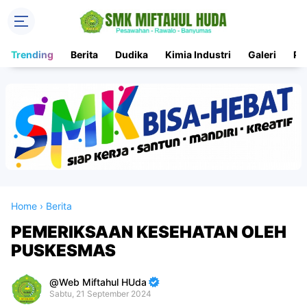
Trending
Berita
Dudika
Kimia Industri
Galeri
PK
Home
›
Berita
PEMERIKSAAN KESEHATAN OLEH
PUSKESMAS
Web Miftahul HUda
Sabtu, 21 September 2024