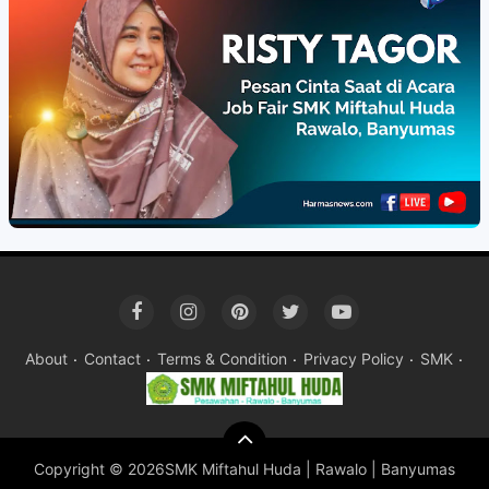
About
Contact
Terms & Condition
Privacy Policy
SMK
Copyright ©
2026SMK Miftahul Huda | Rawalo | Banyumas
Pre
By