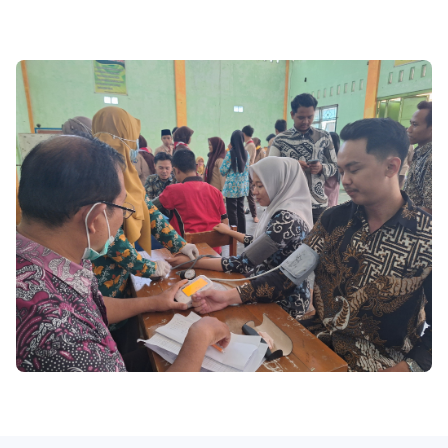
Premium
By
Raushan
Design
With
Shroff
Templates