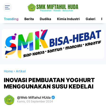
Trending
Berita
Dudika
Kimia Industri
Galeri
PK
Home
›
Artikel
INOVASI PEMBUATAN YOGHURT
MENGGUNAKAN SUSU KEDELAI
Web Miftahul HUda
Kamis, 05 September 2024