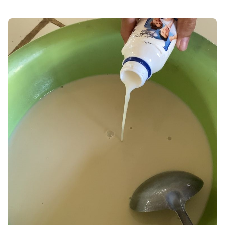
Premium
By
Raushan
Design
With
Shroff
Templates