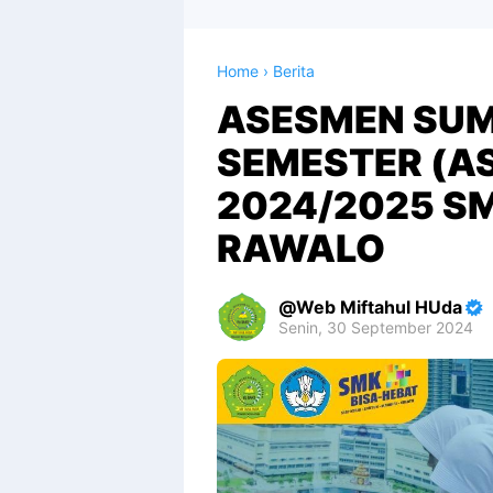
Home
›
Berita
ASESMEN SUM
SEMESTER (A
2024/2025 S
RAWALO
Web Miftahul HUda
Senin, 30 September 2024
Premium
By
Raushan
Design
With
Shroff