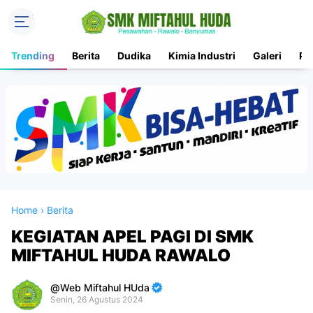
Trending
Berita
Dudika
Kimia Industri
Galeri
PK
Home
›
Berita
KEGIATAN APEL PAGI DI SMK
MIFTAHUL HUDA RAWALO
Web Miftahul HUda
Senin, 26 Agustus 2024