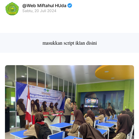
Web Miftahul HUda
Sabtu, 20 Juli 2024
Premium
By
Raushan
Design
masukkan script iklan disini
With
Shroff
Templates