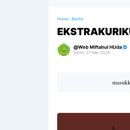
Home
›
Berita
EKSTRAKURIK
Web Miftahul HUda
Senin, 27 Mei 2024
Premium
By
Raushan
Design
masukka
With
Shroff
Templates