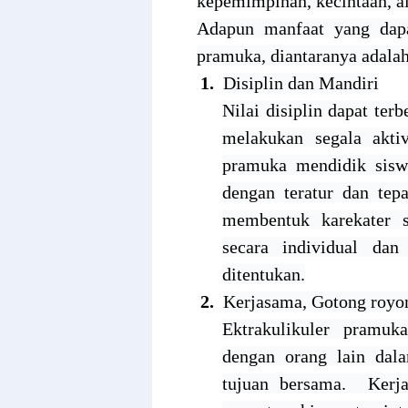
kepemimpinan, kecintaan, al
Adapun manfaat yang dapat
pramuka, diantaranya adalah
1.
Disiplin dan Mandiri
Nilai disiplin dapat te
melakukan segala aktiv
pramuka mendidik sisw
dengan teratur dan tepa
membentuk karekater s
secara individual dan
ditentukan.
2.
Kerjasama, Gotong royo
Ektrakulikuler pramuk
dengan orang lain dal
tujuan bersama.
Kerj