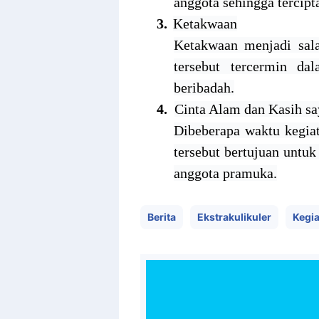
anggota sehingga tercipt
3.
Ketakwaan
Ketakwaan menjadi sala
tersebut tercermin da
beribadah.
4.
Cinta Alam dan Kasih s
Dibeberapa waktu kegia
tersebut bertujuan untu
anggota pramuka.
Berita
Ekstrakulikuler
Kegi