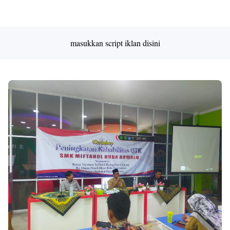
Premium
By
Raushan
Design
masukkan script iklan disini
With
Shroff
Templates