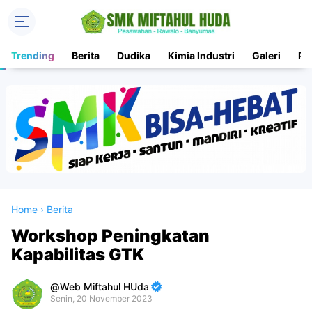
Trending
Berita
Dudika
Kimia Industri
Galeri
PK
Home
›
Berita
Workshop Peningkatan
Kapabilitas GTK
Web Miftahul HUda
Senin, 20 November 2023